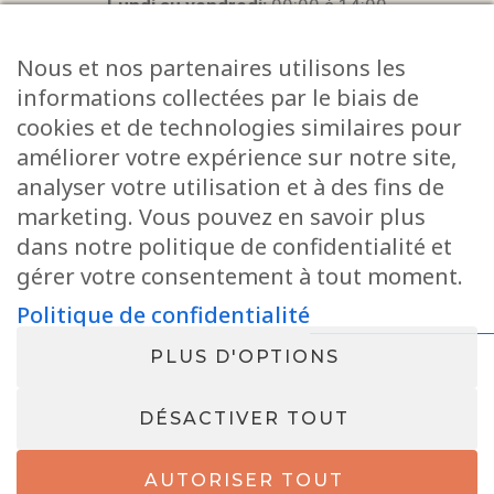
Lundi au vendredi:
09:00 à 14:00
Weekend:
Prestations extérieures
Nous et nos partenaires utilisons les
informations collectées par le biais de
cookies et de technologies similaires pour
L’ATELIER ZN SUR LES RÉSEAUX
améliorer votre expérience sur notre site,
SOCIAUX:
analyser votre utilisation et à des fins de
marketing. Vous pouvez en savoir plus
dans notre politique de confidentialité et
gérer votre consentement à tout moment.
Politique de confidentialité
PLUS D'OPTIONS
DÉSACTIVER TOUT
AUTORISER TOUT